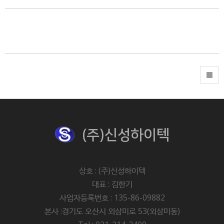
(주)신성하이텍
상호 : (주)신성하이텍
대표 : 김한기
사업자등록번호 : 135-86-09882
본사 :경기도 오산시 외삼미로 53(외삼미동)