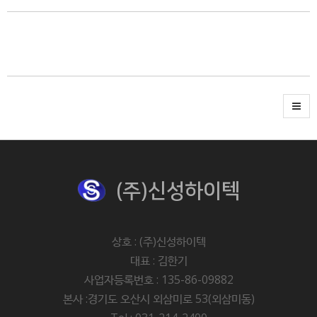
(주)신성하이텍
상호 : (주)신성하이텍
대표 : 김한기
사업자등록번호 : 135-86-09882
본사 :경기도 오산시 외삼미로 53(외삼미동)