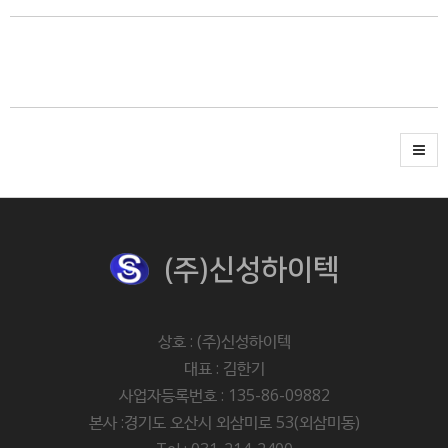
(주)신성하이텍
상호 : (주)신성하이텍
대표 : 김한기
사업자등록번호 : 135-86-09882
본사 :경기도 오산시 외삼미로 53(외삼미동)