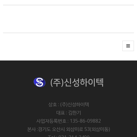
(주)신성하이텍
상호 : (주)신성하이텍
대표 : 김한기
사업자등록번호 : 135-86-09882
본사 :경기도 오산시 외삼미로 53(외삼미동)