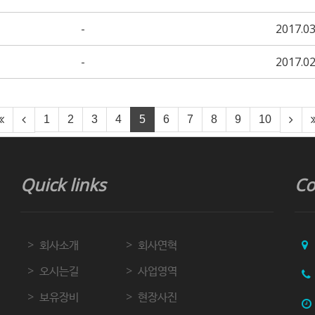
-
2017.03
-
2017.02
1
2
3
4
5
6
7
8
9
10
Quick links
Co
회사소개
회사연혁
오시는길
사업영역
보유장비
현장사진