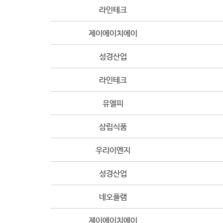
라인테크
제이에이치에이
성경산업
라인테크
유엘피
삼립식품
우리이엔지
성경산업
네오플램
제이에이치에이