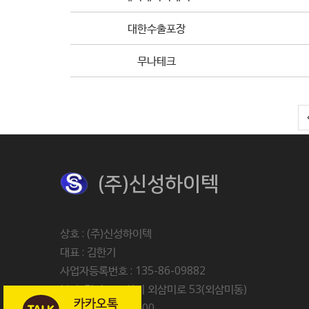
대한수출포장
무나테크
(주)신성하이텍
상호 : (주)신성하이텍
대표 : 김한기
사업자등록번호 : 135-86-09882
본사 :경기도 오산시 외삼미로 53(외삼미동)
Tel : 031-214-2400