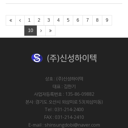
1
2
3
4
5
6
7
8
9
10
(주)신성하이텍
상호 : (주)신성하이텍
대표 : 김한기
사업자등록번호 : 135-86-09882
본사 :경기도 오산시 외삼미로 53(외삼미동)
Tel : 031-214-2400
FAX : 031-214-2410
E-mail : shinsungdobi@naver.com