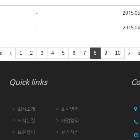
-
2015.05
-
2015.04
1
2
3
4
5
6
7
8
9
10
Quick links
Co
회사소개
회사연혁
오시는길
사업영역
보유장비
현장사진