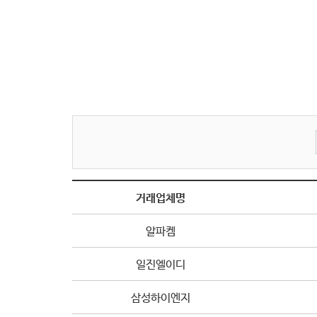
거래업체명
알파켐
일진엘이디
삼성하이엔지