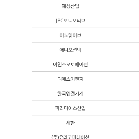
혜성산업
JPC오토모티브
이노웨이브
애니모션텍
아인스오토메이션
디에스이엔지
한국엔겔기계
파라다이스산업
세한
(주)유라코퍼레이션