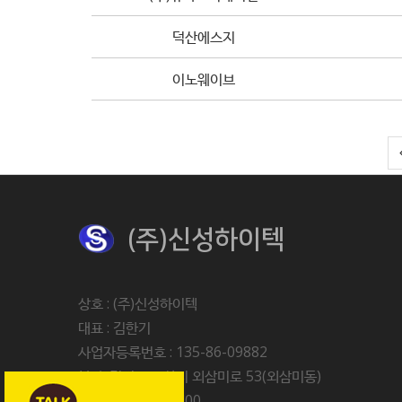
덕산에스지
이노웨이브
(주)신성하이텍
상호 : (주)신성하이텍
대표 : 김한기
사업자등록번호 : 135-86-09882
본사 :경기도 오산시 외삼미로 53(외삼미동)
Tel : 031-214-2400