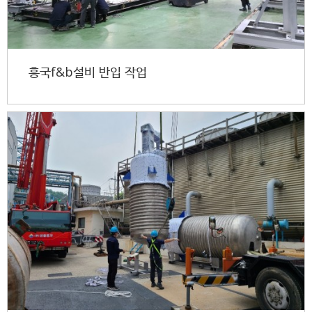
흥국f&b설비 반입 작업